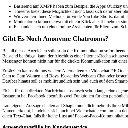
Basierend auf XMPP haben zum Beispiel die Apps Quicksy und
Threema bietet diese Möglichkeit nicht, lässt sich dafür abe
Wir verraten Ihnen Methods für virale YouTube Shorts, damit I
Moderatoren können etwa mit einem Klick alle Teilnehmer stum
Es handelt sich um einen online Assistenten für Eltern zum Schu
Gibt Es Noch Anonyme Chatrooms?
Bei all diesen Anzeichen solltest du die Kommunikation sofort beenden
Beistand benötigst, kann der Abschluss einer Internet-Rechtsschutzver
Messenger können nicht nur für die direkte Kommunikation mit eine
Zusätzlich kannst du uns weitere Alternativen zu Videochat DE On
Cam to Cam Women and Boys. Kostenlos Webcam Chat oder kostenlos 
Darüber hinaus soll es mobilfreundlich sein und auch auf dem Smartp
Fb hat für den direkten Nachrichtenaustausch schon lange eine eig
Instagram hat Facebook ebenfalls zwei Funktionen für den persönli
Laut eigener Aussage chatten auf Shagle monatlich mehr als three Mi
Namen erkennt, handelt es sich auch bei Videochatde.com um ein deu
einen Text-Chat, falls ihr keine Lust auf Face-to-Face-Kommunikatio
Anwendungsfälle Im Kundenservice