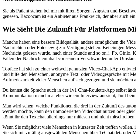
Sie als Patient stehen bei mir mit Ihren Sorgen, Ängsten und Beschwe
genesen. Bazoocam ist ein Anbieter aus Frankreich, der aber auch ein
Wie Sieht Die Zukunft Für Plattformen Mi
Manche haben eine bessere Bildqualität, andere ermöglichen die Vi
Nachrichten oder Fotos ewig zur Verfügung stehen. Bei einigen Mess
Nachricht gelesen wurde, nach einer Stunde and so on.). Fb, Ginlo, 
Fällen der Nachrichteninhalt vor seinem Verschwinden unter Umständ
Topface hat sich zu einer weltweit genutzten Video-Chat-App entwic
und hilfe den Menschen, anonyme Text- oder Videogespräche mit Mens
Aufmerksamkeit vieler Menschen auf sich gezogen und sie möchten a
Du kannst die Sprache auch in der 1v1 Chat-Roulette-App selbst ände
Kommunikation manchmal eher wie ein Interview aussieht, läuft beim V
Man wird sehen, welche Funktionen die drei in der Zukunft des autom
werden möchte, kann den unmoderierten Videochat nutzen oder gleich 
könnt ihr den Textchat allerdings nur mitlesen und nicht mitschreibe
Wenn Sie möglichst viele Menschen in kürzester Zeit treffen wollen, 
Sie sich mit zufällig ausgewählten Menschen über TeChat.det- oder V