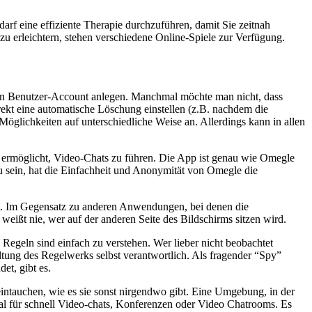
arf eine effiziente Therapie durchzuführen, damit Sie zeitnah
zu erleichtern, stehen verschiedene Online-Spiele zur Verfügung.
nen Benutzer-Account anlegen. Manchmal möchte man nicht, dass
ekt eine automatische Löschung einstellen (z.B. nachdem die
öglichkeiten auf unterschiedliche Weise an. Allerdings kann in allen
t ermöglicht, Video-Chats zu führen. Die App ist genau wie Omegle
 sein, hat die Einfachheit und Anonymität von Omegle die
eit. Im Gegensatz zu anderen Anwendungen, bei denen die
eißt nie, wer auf der anderen Seite des Bildschirms sitzen wird.
Regeln sind einfach zu verstehen. Wer lieber nicht beobachtet
tung des Regelwerks selbst verantwortlich. Als fragender “Spy”
et, gibt es.
eintauchen, wie es sie sonst nirgendwo gibt. Eine Umgebung, in der
tal für schnell Video-chats, Konferenzen oder Video Chatrooms. Es