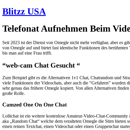
Skip
Blitzz USA
to
content
Telefonat Aufnehmen Beim Vid
Seit 2023 ist der Dienst von Omegle nicht mehr verfügbar, aber es gi
von Omegle auf und bietet fast identische Funktionen des berühmten
bis man auf eine Frau trifft.
“web-cam Chat Gesucht “
Zum Beispiel gibt es die Alternativen 1v1 Chat, Chatrandom und Stran
viele Funktionen der Videochats, aber auch die “Gefahren” wurden dir
sehr genau das frühere Omegle kopiert. Von allen Alternativen finde
große Rolle.
Camzed One On One Chat
Lollichat ist ein weitere kostenlose Amateur-Video-Chat-Community 
aka „Random Chat“ welche dem veralteten Omegle die Stirn bieten sol
einen reinen Textchat, einen Videochat oder einen Gruppenchat starte