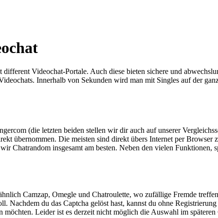
eochat
bt different Videochat-Portale. Auch diese bieten sichere und abwechs
 Videochats. Innerhalb von Sekunden wird man mit Singles auf der gan
gercom (die letzten beiden stellen wir dir auch auf unserer Vergleichs
ekt übernommen. Die meisten sind direkt übers Internet per Browser zu 
n wir Chatrandom insgesamt am besten. Neben den vielen Funktionen, s
ähnlich Camzap, Omegle und Chatroulette, wo zufällige Fremde treffen!
l. Nachdem du das Captcha gelöst hast, kannst du ohne Registrierung 
n möchten. Leider ist es derzeit nicht möglich die Auswahl im spätere