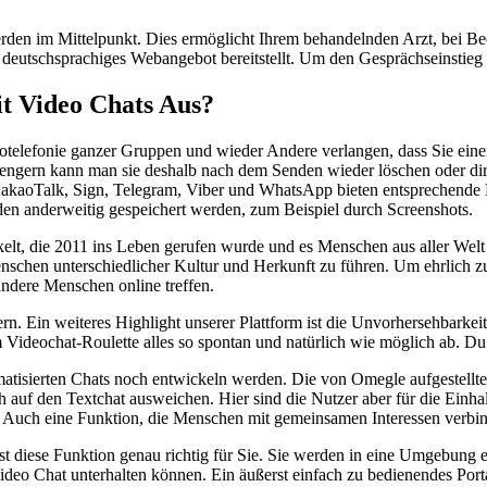
rden im Mittelpunkt. Dies ermöglicht Ihrem behandelnden Arzt, bei Bed
 deutschsprachiges Webangebot bereitstellt. Um den Gesprächseinstieg 
t Video Chats Aus?
deotelefonie ganzer Gruppen und wieder Andere verlangen, dass Sie ei
engern kann man sie deshalb nach dem Senden wieder löschen oder dir
KakaoTalk, Sign, Telegram, Viber und WhatsApp bieten entsprechende M
en anderweitig gespeichert werden, zum Beispiel durch Screenshots.
kelt, die 2011 ins Leben gerufen wurde und es Menschen aus aller Wel
chen unterschiedlicher Kultur und Herkunft zu führen. Um ehrlich zu
ndere Menschen online treffen.
rn. Ein weiteres Highlight unserer Plattform ist die Unvorhersehbark
ideochat-Roulette alles so spontan und natürlich wie möglich ab. Du w
atisierten Chats noch entwickeln werden. Die von Omegle aufgestellte 
auf den Textchat ausweichen. Hier sind die Nutzer aber für die Einhal
n. Auch eine Funktion, die Menschen mit gemeinsamen Interessen verbind
ist diese Funktion genau richtig für Sie. Sie werden in eine Umgebung 
ideo Chat unterhalten können. Ein äußerst einfach zu bedienendes Por