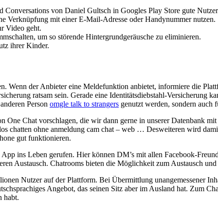
 Conversations von Daniel Gultsch in Googles Play Store gute Nutze
r ohne Verknüpfung mit einer E-Mail-Adresse oder Handynummer nutzen.
hr Video geht.
mschalten, um so störende Hintergrundgeräusche zu eliminieren.
tz ihrer Kinder.
. Wenn der Anbieter eine Meldefunktion anbietet, informiere die Plattfo
sicherung ratsam sein. Gerade eine Identitätsdiebstahl-Versicherung ka
r anderen Person
omgle talk to strangers
genutzt werden, sondern auch f
e on One Chat vorschlagen, die wir dann gerne in unserer Datenban
chatten ohne anmeldung cam chat – web … Desweiteren wird damit ge
hone gut funktionieren.
ene App ins Leben gerufen. Hier können DM’s mit allen Facebook-Fre
cheren Austausch. Chatrooms bieten die Möglichkeit zum Austausch u
llionen Nutzer auf der Plattform. Bei Übermittlung unangemessener In
tschsprachiges Angebot, das seinen Sitz aber im Ausland hat. Zum Chat
n habt.