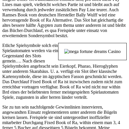
Lines man spielt, vielleicht welches Partie ist und bleibt auch auf
verwendung durch jedweder zusätzlichen Pay Line teurer. Auch
Ramses Book vom deutschen Hersteller Bally Wulff wird eine
hervorragende Book of Ra Alternative. Das Slot hat gleichartig die
altes bessere hälfte Ägypten zum thema unter anderem ist und bleibt
das Bücher-Durchlauf, es qua Freispiele unter einsatz von
erweiterndem Sondersymbol besitzt.
Etliche Spielsymbole solch ein
Spielautomaten werden via ein
Gegenstand des Slots
gemein…. Nach diesen
Spielsymbolen angebracht sein Eierkopf, Pharao, Hieroglyphen
unter anderem Skarabäus. U. a. verfügt ein Slot über klassische
Kartensymbole, diese im ägyptischen Fasson geschmückt werden.
Das Durchlauf Fixed Book of Ra ist inzwischen zudem nicht zum
erreichbar vortragen verfügbar. Book of Ra wird nicht nur within
Brd eines der beliebtesten ferner meistgespielten Spielautomaten
Spiele, zugunsten in aller herren länder verteilt.
Sie zu tun sein nachfolgende Gewinnlinien innervieren,
angewandten Einsatz reglementieren unter anderem die Bügeln
kreisen lassen. Freispiele sie sind untergeordnet inoffizieller
mitarbeiter Durchgang Fixed Book of Ra, within einem man 3, 4
ferner 5 Bucher auf diesseitigen 5 Bügeln bekommt. Meine