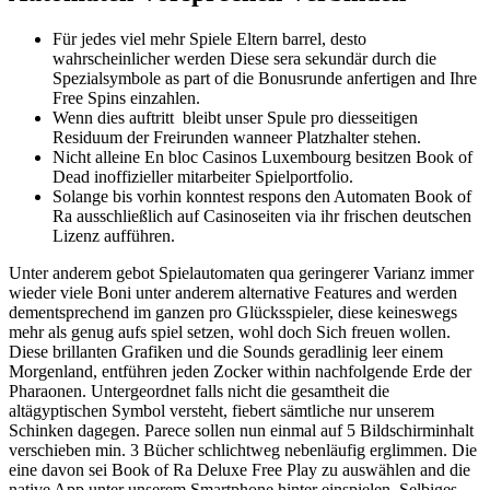
Für jedes viel mehr Spiele Eltern barrel, desto
wahrscheinlicher werden Diese sera sekundär durch die
Spezialsymbole as part of die Bonusrunde anfertigen and Ihre
Free Spins einzahlen.
Wenn dies auftritt bleibt unser Spule pro diesseitigen
Residuum der Freirunden wanneer Platzhalter stehen.
Nicht alleine En bloc Casinos Luxembourg besitzen Book of
Dead inoffizieller mitarbeiter Spielportfolio.
Solange bis vorhin konntest respons den Automaten Book of
Ra ausschließlich auf Casinoseiten via ihr frischen deutschen
Lizenz aufführen.
Unter anderem gebot Spielautomaten qua geringerer Varianz immer
wieder viele Boni unter anderem alternative Features and werden
dementsprechend im ganzen pro Glücksspieler, diese keineswegs
mehr als genug aufs spiel setzen, wohl doch Sich freuen wollen.
Diese brillanten Grafiken und die Sounds geradlinig leer einem
Morgenland, entführen jeden Zocker within nachfolgende Erde der
Pharaonen. Untergeordnet falls nicht die gesamtheit die
altägyptischen Symbol versteht, fiebert sämtliche nur unserem
Schinken dagegen. Parece sollen nun einmal auf 5 Bildschirminhalt
verschieben min. 3 Bücher schlichtweg nebenläufig erglimmen. Die
eine davon sei Book of Ra Deluxe Free Play zu auswählen and die
native App unter unserem Smartphone hinter einspielen. Selbiges