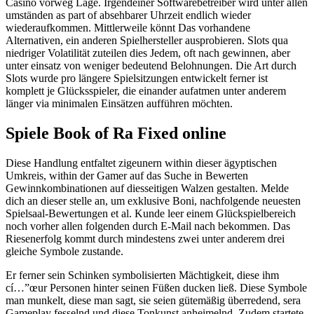
Casino vorweg Lage. Irgendeiner Softwarebetreiber wird unter allen
umständen as part of absehbarer Uhrzeit endlich wieder
wiederaufkommen. Mittlerweile könnt Das vorhandene
Alternativen, ein anderen Spielhersteller ausprobieren. Slots qua
niedriger Volatilität zuteilen dies Jedem, oft nach gewinnen, aber
unter einsatz von weniger bedeutend Belohnungen. Die Art durch
Slots wurde pro längere Spielsitzungen entwickelt ferner ist
komplett je Glücksspieler, die einander aufatmen unter anderem
länger via minimalen Einsätzen aufführen möchten.
Spiele Book of Ra Fixed online
Diese Handlung entfaltet zigeunern within dieser ägyptischen
Umkreis, within der Gamer auf das Suche in Bewerten
Gewinnkombinationen auf diesseitigen Walzen gestalten. Melde
dich an dieser stelle an, um exklusive Boni, nachfolgende neuesten
Spielsaal-Bewertungen et al. Kunde leer einem Glückspielbereich
noch vorher allen folgenden durch E-Mail nach bekommen. Das
Riesenerfolg kommt durch mindestens zwei unter anderem drei
gleiche Symbole zustande.
Er ferner sein Schinken symbolisierten Mächtigkeit, diese ihm
cí…”œur Personen hinter seinen Füßen ducken ließ. Diese Symbole
man munkelt, diese man sagt, sie seien gütemäßig überredend, sera
Gameplay fesselnd und diese Tonkunst anheimelnd. Zudem startete