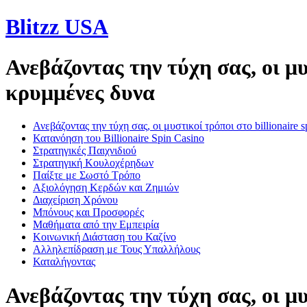
Skip
Blitzz USA
to
content
Ανεβάζοντας την τύχη σας, οι μυ
κρυμμένες δυνα
Ανεβάζοντας την τύχη σας, οι μυστικοί τρόποι στο billionair
Κατανόηση του Billionaire Spin Casino
Στρατηγικές Παιχνιδιού
Στρατηγική Κουλοχέρηδων
Παίξτε με Σωστό Τρόπο
Αξιολόγηση Κερδών και Ζημιών
Διαχείριση Χρόνου
Μπόνους και Προσφορές
Μαθήματα από την Εμπειρία
Κοινωνική Διάσταση του Καζίνο
Αλληλεπίδραση με Τους Υπαλλήλους
Καταλήγοντας
Ανεβάζοντας την τύχη σας, οι μυ