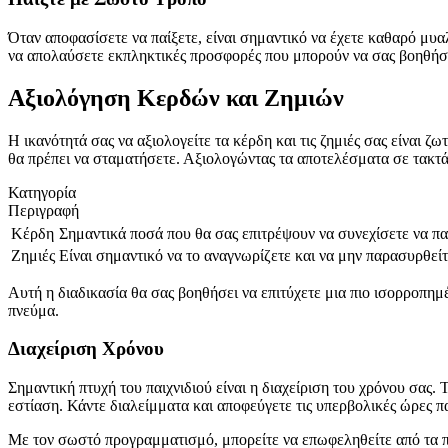
Όταν αποφασίσετε να παίξετε, είναι σημαντικό να έχετε καθαρό μυα
να απολαύσετε εκπληκτικές προσφορές που μπορούν να σας βοηθήσου
Αξιολόγηση Κερδών και Ζημιών
Η ικανότητά σας να αξιολογείτε τα κέρδη και τις ζημιές σας είναι ζω
θα πρέπει να σταματήσετε. Αξιολογώντας τα αποτελέσματα σε τακτά 
Κατηγορία
Περιγραφή
Κέρδη
Σημαντικά ποσά που θα σας επιτρέψουν να συνεχίσετε να πα
Ζημιές
Είναι σημαντικό να το αναγνωρίζετε και να μην παρασυρθείτ
Αυτή η διαδικασία θα σας βοηθήσει να επιτύχετε μια πιο ισορροπημέ
πνεύμα.
Διαχείριση Χρόνου
Σημαντική πτυχή του παιχνιδιού είναι η διαχείριση του χρόνου σας. 
εστίαση. Κάντε διαλείμματα και αποφεύγετε τις υπερβολικές ώρες πα
Με τον σωστό προγραμματισμό, μπορείτε να επωφεληθείτε από τα παι