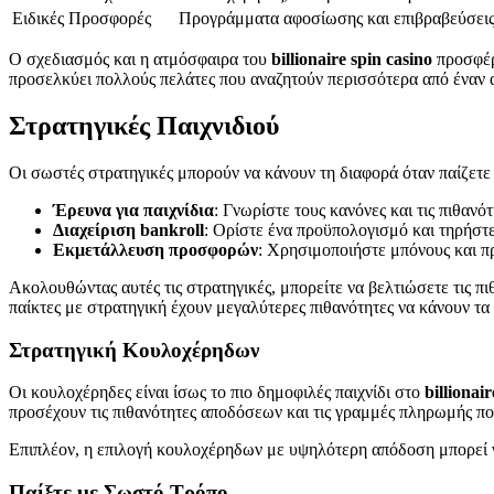
Ειδικές Προσφορές
Προγράμματα αφοσίωσης και επιβραβεύσεις
Ο σχεδιασμός και η ατμόσφαιρα του
billionaire spin casino
προσφέρο
προσελκύει πολλούς πελάτες που αναζητούν περισσότερα από έναν 
Στρατηγικές Παιχνιδιού
Οι σωστές στρατηγικές μπορούν να κάνουν τη διαφορά όταν παίζετ
Έρευνα για παιχνίδια
: Γνωρίστε τους κανόνες και τις πιθανότ
Διαχείριση bankroll
: Ορίστε ένα προϋπολογισμό και τηρήστε
Εκμετάλλευση προσφορών
: Χρησιμοποιήστε μπόνους και πρ
Ακολουθώντας αυτές τις στρατηγικές, μπορείτε να βελτιώσετε τις πι
παίκτες με στρατηγική έχουν μεγαλύτερες πιθανότητες να κάνουν τα
Στρατηγική Κουλοχέρηδων
Οι κουλοχέρηδες είναι ίσως το πιο δημοφιλές παιχνίδι στο
billionai
προσέχουν τις πιθανότητες αποδόσεων και τις γραμμές πληρωμής πο
Επιπλέον, η επιλογή κουλοχέρηδων με υψηλότερη απόδοση μπορεί ν
Παίξτε με Σωστό Τρόπο