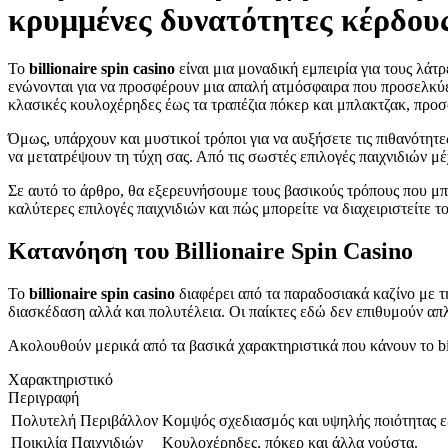
κρυμμένες δυνατότητες κέρδους
Το
billionaire spin casino
είναι μια μοναδική εμπειρία για τους λάτ
ενώνονται για να προσφέρουν μια απαλή ατμόσφαιρα που προσελκύει 
κλασικές κουλοχέρηδες έως τα τραπέζια πόκερ και μπλακτζακ, προσφέ
Όμως, υπάρχουν και μυστικοί τρόποι για να αυξήσετε τις πιθανότητε
να μετατρέψουν τη τύχη σας. Από τις σωστές επιλογές παιχνιδιών μέχ
Σε αυτό το άρθρο, θα εξερευνήσουμε τους βασικούς τρόπους που μπ
καλύτερες επιλογές παιχνιδιών και πώς μπορείτε να διαχειριστείτε τ
Κατανόηση του Billionaire Spin Casino
Το
billionaire spin casino
διαφέρει από τα παραδοσιακά καζίνο με τη
διασκέδαση αλλά και πολυτέλεια. Οι παίκτες εδώ δεν επιθυμούν απ
Ακολουθούν μερικά από τα βασικά χαρακτηριστικά που κάνουν το bil
Χαρακτηριστικό
Περιγραφή
Πολυτελή Περιβάλλον
Κομψός σχεδιασμός και υψηλής ποιότητας 
Ποικιλία Παιχνιδιών
Κουλοχέρηδες, πόκερ και άλλα γούστα.