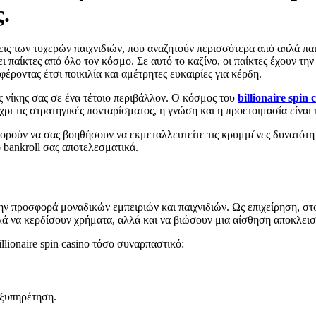
.
ρεις των τυχερών παιχνιδιών, που αναζητούν περισσότερα από απλά πα
παίκτες από όλο τον κόσμο. Σε αυτό το καζίνο, οι παίκτες έχουν την 
ροντας έτσι ποικιλία και αμέτρητες ευκαιρίες για κέρδη.
ς νίκης σας σε ένα τέτοιο περιβάλλον. Ο κόσμος του
billionaire spin 
ρι τις στρατηγικές πονταρίσματος, η γνώση και η προετοιμασία είναι τα
ορούν να σας βοηθήσουν να εκμεταλλευτείτε τις κρυμμένες δυνατότη
ο bankroll σας αποτελεσματικά.
ν προσφορά μοναδικών εμπειριών και παιχνιδιών. Ως επιχείρηση, στο
λά να κερδίσουν χρήματα, αλλά και να βιώσουν μια αίσθηση αποκλεισ
lionaire spin casino τόσο συναρπαστικό:
εξυπηρέτηση.